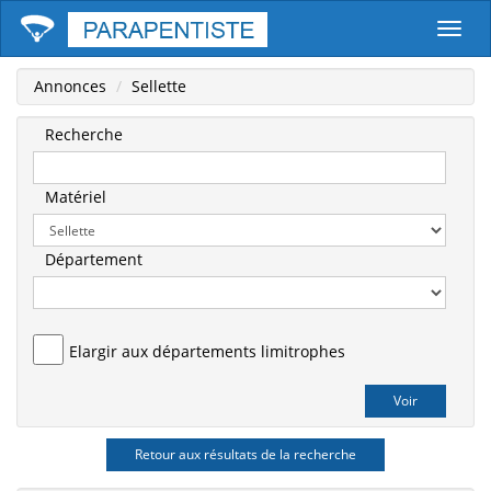
Parape
Annonces
Sellette
Recherche
Matériel
Département
Elargir aux départements limitrophes
Retour aux résultats de la recherche