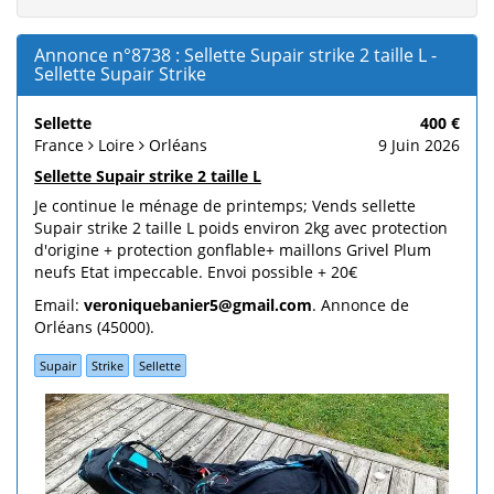
Annonce n°8738 : Sellette Supair strike 2 taille L -
Sellette Supair Strike
Sellette
400 €
France
Loire
Orléans
9 Juin 2026
Sellette Supair strike 2 taille L
Je continue le ménage de printemps; Vends sellette
Supair strike 2 taille L poids environ 2kg avec protection
d'origine + protection gonflable+ maillons Grivel Plum
neufs Etat impeccable. Envoi possible + 20€
Email:
veroniquebanier5@gmail.com
. Annonce de
Orléans (45000).
Supair
Strike
Sellette