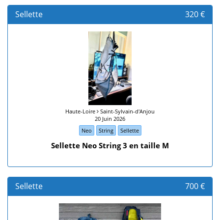
Sellette
320 €
Haute-Loire
Saint-Sylvain-d'Anjou
20 Juin 2026
Neo
String
Sellette
Sellette Neo String 3 en taille M
Sellette
700 €