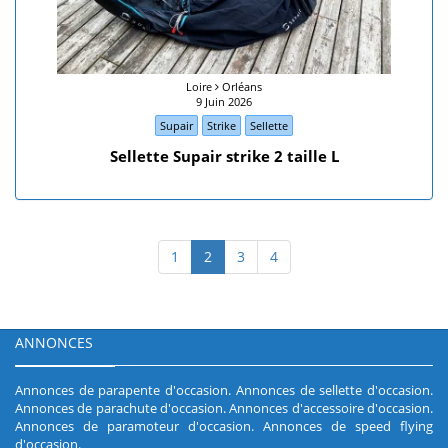
Loire
Orléans
9 Juin 2026
Supair
Strike
Sellette
Sellette Supair strike 2 taille L
1
2
3
4
ANNONCES
Annonces de parapente d'occasion
.
Annonces de sellette d'occasion
.
Annonces de parachute d'occasion
.
Annonces d'accessoire d'occasion
.
Annonces de paramoteur d'occasion
.
Annonces de speed flying
d'occasion
.