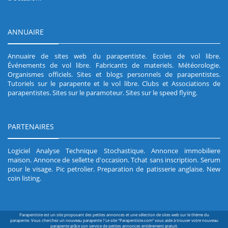
ANNUAIRE
Annuaire de sites web du parapentiste
.
Ecoles de vol libre
.
Événements de vol libre
.
Fabricants de materiels
.
Météorologie
.
Organismes officiels
.
Sites et blogs personnels de parapentistes
.
Tutoriels sur le parapente et le vol libre
.
Clubs et Associations de
parapentistes
.
Sites sur le paramoteur
.
Sites sur le speed flying
.
PARTENAIRES
Logiciel Analyse Technique Stochastique
.
Annonce immobiliere
maison
.
Annonce de sellette d'occasion
.
Tchat sans inscription
.
Serum
pour le visage
.
Pic petrolier
.
Preparation de patisserie anglaise
.
New
coin listing
.
Parapentiste est un site proposant des petites annonces et une sélection de sites web sur le thème du
parapente. Vous cherchez un nouveau parapente ? Le site "Parapentiste.com" vous aide à trouver votre nouveau
parapente grâce son service de petites annonces entièrement gratuit.