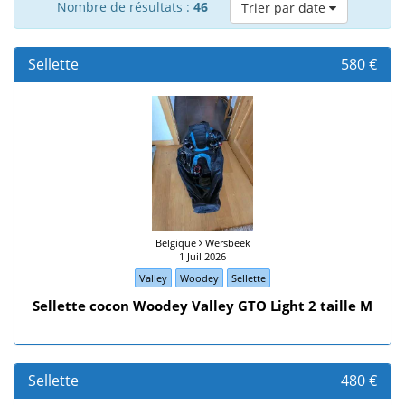
Nombre de résultats :
46
Trier par date
Sellette
580 €
Belgique
Wersbeek
1 Juil 2026
Valley
Woodey
Sellette
Sellette cocon Woodey Valley GTO Light 2 taille M
Sellette
480 €