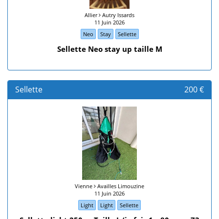
Allier
Autry Issards
11 Juin 2026
Neo
Stay
Sellette
Sellette Neo stay up taille M
Sellette
200 €
Vienne
Availles Limouzine
11 Juin 2026
Light
Light
Sellette