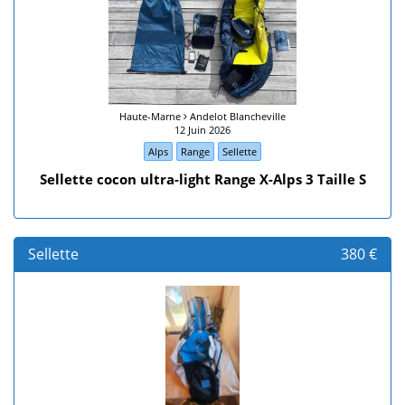
Haute-Marne
Andelot Blancheville
12 Juin 2026
Alps
Range
Sellette
Sellette cocon ultra-light Range X-Alps 3 Taille S
Sellette
380 €