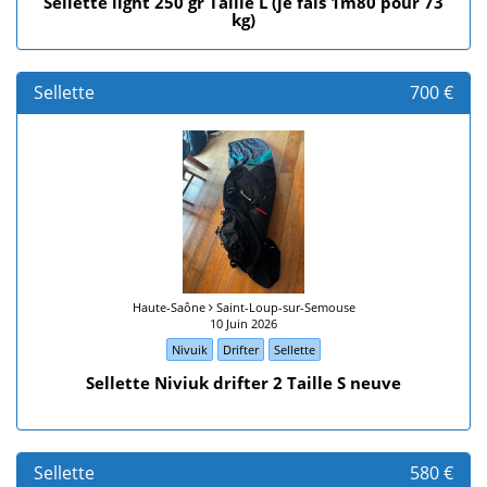
Sellette light 250 gr Taille L (je fais 1m80 pour 73
kg)
Sellette
700 €
Haute-Saône
Saint-Loup-sur-Semouse
10 Juin 2026
Nivuik
Drifter
Sellette
Sellette Niviuk drifter 2 Taille S neuve
Sellette
580 €