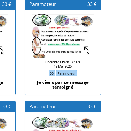
33 €
Paramoteur
33 €
Charente
Paris 1er Arr
12 Mai 2026
33
Paramoteur
ge
Je viens par ce message
témoigné
33 €
Paramoteur
33 €