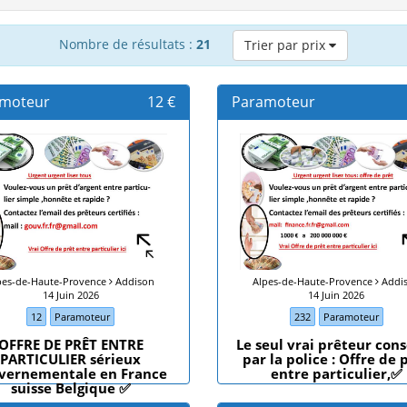
Nombre de résultats :
21
Trier par prix
moteur
12 €
Paramoteur
pes-de-Haute-Provence
Addison
Alpes-de-Haute-Provence
Addi
14 Juin 2026
14 Juin 2026
12
Paramoteur
232
Paramoteur
OFFRE DE PRÊT ENTRE
Le seul vrai prêteur cons
PARTICULIER sérieux
par la police : Offre de 
vernementale en France
entre particulier,✅
suisse Belgique ✅