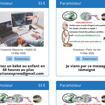
moteur
33 €
Paramoteur
Charente-Maritime
PARIS 03
Charente
Paris 1er Arr
13 Mar 2026
12 Mai 2026
122
Paramoteur
33
Paramoteur
tez un bébé ou enfant en
Je viens par ce messa
48 heures au plus
témoigné
ptionexpress@gmail.com
moteur
33 €
Paramoteur