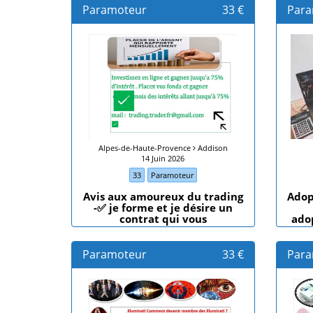
formation sera capable de
Paramoteur
33 €
Para
faire jusqu'à 4000usd au
moins chaque jours ✅
Alpes-de-Haute-Provence
Addison
14 Juin 2026
33
Paramoteur
Avis aux amoureux du trading
Adop
-✅ je forme et je désire un
contrat qui vous
ado
Paramoteur
33 €
Para