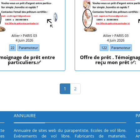
Allier
PARIS 03
Allier
PARIS 03
4 Juin 2026
4 Juin 2026
22
Paramoteur
122
Paramoteur
moignage de prêt entre
Offre de prêt . Témoignage
particuliers.✅
reçu mon prêt ✅:
1
2
ANNUAIRE
P
tte
Annuaire de sites web du parapentiste
.
Ecoles de vol libre
.
Lo
es
Événements de vol libre
.
Fabricants de materiels
.
An