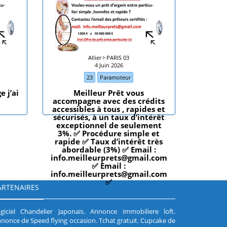
Allier
PARIS 03
4 Juin 2026
23
Paramoteur
 j’ai
Meilleur Prêt vous
accompagne avec des crédits
accessibles à tous , rapides et
sécurisés, à un taux d’intérêt
exceptionnel de seulement
3%. ✅ Procédure simple et
rapide ✅ Taux d’intérêt très
abordable (3%) ✅ Email :
info.meilleurprets@gmail.com
✅ Email :
info.meilleurprets@gmail.com
✅
ARTENAIRES
giciel Chandelier Japonais
.
Annonce immobiliere loft
.
nonce de Speed flying occasion
.
Tchat gratuit
.
Cupcake de