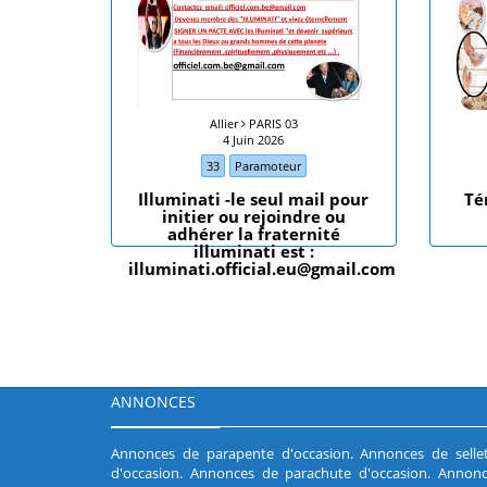
Allier
PARIS 03
4 Juin 2026
33
Paramoteur
Illuminati -le seul mail pour
Té
initier ou rejoindre ou
adhérer la fraternité
illuminati est :
illuminati.official.eu@gmail.com
ANNONCES
Annonces de parapente d'occasion
.
Annonces de selle
d'occasion
.
Annonces de parachute d'occasion
.
Annonc