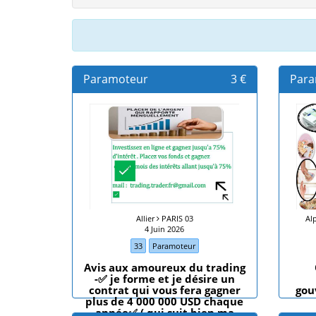
Paramoteur
3 €
Para
Allier
PARIS 03
Al
4 Juin 2026
33
Paramoteur
Avis aux amoureux du trading
-✅ je forme et je désire un
contrat qui vous fera gagner
gou
plus de 4 000 000 USD chaque
année✅ ( qui suit bien ma