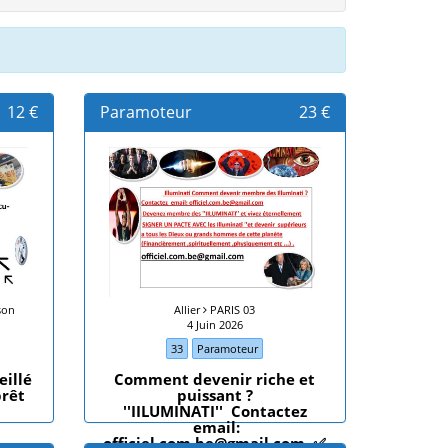
12 €
Paramoteur
23 €
son
Allier
PARIS 03
4 Juin 2026
33
Paramoteur
eillé
Comment devenir riche et
prêt
puissant ?
''IILUMINATI'' Contactez
email:
officiel.com.be@gmail.com ✅