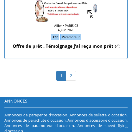
Allier
PARIS 03
4 Juin 2026
122
Paramoteur
Offre de prêt . Témoignage j’ai reçu mon prêt ✅:
1
2
ANNONCES
Annonces de parapente d'occasion
.
Annonces de sellette d'occasion
.
Annonces de parachute d'occasion
.
Annonces d'accessoire d'occasion
.
Annonces de paramoteur d'occasion
.
Annonces de speed flying
d'occasion
.