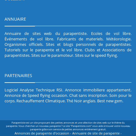
ANNUAIRE
Annuaire de sites web du parapentiste
.
Ecoles de vol libre
.
Événements de vol libre
.
Fabricants de materiels
.
Météorologie
.
Organismes officiels
.
Sites et blogs personnels de parapentistes
.
Tutoriels sur le parapente et le vol libre
.
Clubs et Associations de
parapentistes
.
Sites sur le paramoteur
.
Sites sur le speed flying
.
PARTENAIRES
Logiciel Analyse Technique RSI
.
Annonce immobiliere appartement
.
Annonce de Speed flying occasion
.
Chat sans inscription
.
Soin pour le
corps
.
Rechauffement Climatique
.
Thé Noir anglais
.
Best new gem
.
Parapentiste est un site proposant des petites annonces et une sélection de sites web sur le thème du
parapente. Vous cherchez un nouveau parapente ? Le site "Parapentiste.com" vous aide à trouver votre nouveau
parapente grâce son service de petites annonces entièrement gratuit.
Annonces de parapente d'occasion - Annuaire de site de parapente -