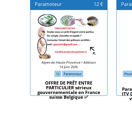
Paramoteur
12 €
Para
Alpes-de-Haute-Provence
Addison
14 Juin 2026
12
Paramoteur
Pluma
OFFRE DE PRÊT ENTRE
PARTICULIER sérieux
Par
gouvernementale en France
ITV 
suisse Belgique ✅
v