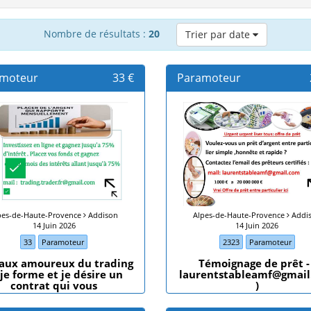
Nombre de résultats :
20
Trier par date
moteur
33 €
Paramoteur
pes-de-Haute-Provence
Addison
Alpes-de-Haute-Provence
Addi
14 Juin 2026
14 Juin 2026
33
Paramoteur
2323
Paramoteur
 aux amoureux du trading
Témoignage de prêt - 
 je forme et je désire un
laurentstableamf@gmai
contrat qui vous
)