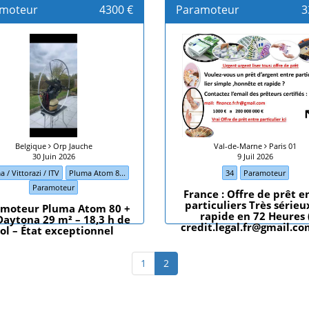
moteur
4300 €
Paramoteur
3
Belgique
Orp Jauche
Val-de-Marne
Paris 01
30 Juin 2026
9 Juil 2026
 / Vittorazi / ITV
Pluma Atom 8...
34
Paramoteur
Paramoteur
France : Offre de prêt e
particuliers Très sérieu
amoteur Pluma Atom 80 +
rapide en 72 Heures 
Daytona 29 m² – 18,3 h de
credit.legal.fr@gmail.co
ol – État exceptionnel
1
2