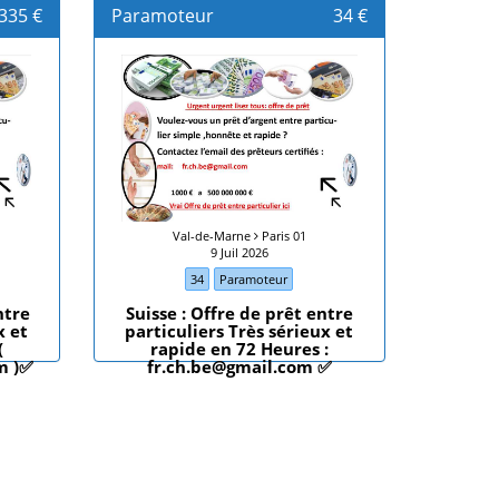
335 €
Paramoteur
34 €
Val-de-Marne
Paris 01
9 Juil 2026
34
Paramoteur
ntre
Suisse : Offre de prêt entre
x et
particuliers Très sérieux et
(
rapide en 72 Heures :
m )✅
fr.ch.be@gmail.com ✅