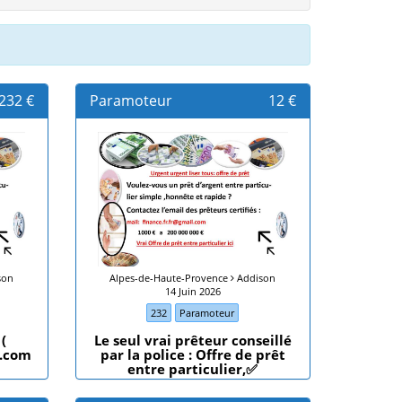
232 €
Paramoteur
12 €
son
Alpes-de-Haute-Provence
Addison
14 Juin 2026
232
Paramoteur
(
Le seul vrai prêteur conseillé
l.com
par la police : Offre de prêt
entre particulier,✅