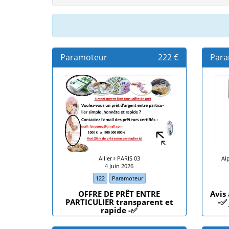
Paramoteur
222 €
Para
Allier
PARIS 03
Al
4 Juin 2026
122
Paramoteur
OFFRE DE PRÊT ENTRE
Avis
PARTICULIER transparent et
-✅
rapide -✅